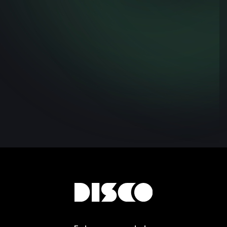
Mais de 200% de
crescimento/mês: como
a Let’s Eat It Cresceu com
Shopify 2.0 e Agência
Disco
Case