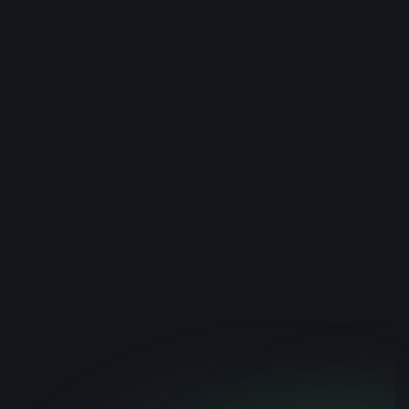
September 24, 2025
IA no E-commerce:
tendências, benefícios e
estratégias de sucesso
para 2025 e além
Tendência
IA