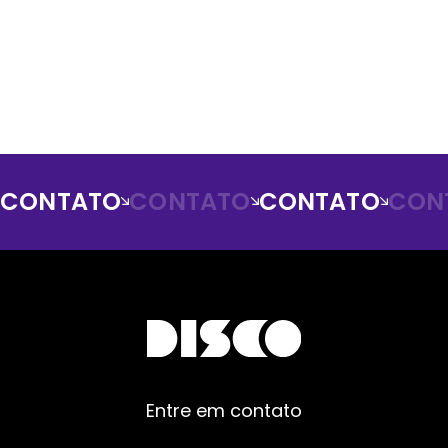
CONTATO
CONTATO
CONTATO
CON
Entre em contato