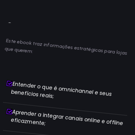
quer
escalar a operação om
Conteúdo exclusivo para quem
nichannel
Este ebook traz informações estratégicas para lojas
que querem:
Entender o que é omnichannel e seus
benefícios reais;
Aprender a integrar canais online e offline
eficazmente;