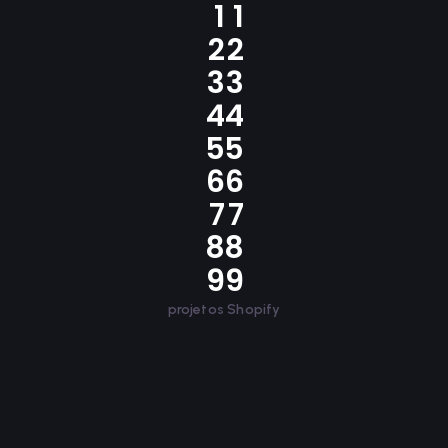
1
1
2
2
3
3
4
4
5
5
6
6
7
7
8
8
9
9
projetos Shopify