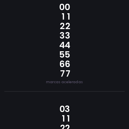
0
0
1
1
2
2
3
3
4
4
5
5
6
6
7
7
marcas aceleradas
0
3
1
1
2
2