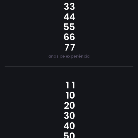
3
3
4
4
5
5
6
6
7
7
anos de experiência
1
1
1
0
2
0
3
0
4
0
5
0