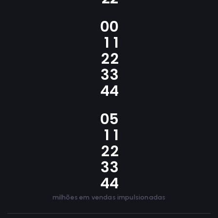
0
0
1
1
2
2
3
3
4
4
0
5
1
1
2
2
3
3
4
4
milhões em vendas impulsionadas